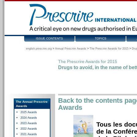
ISSUE CONTENTS
TOPICS
english.prescrire.org
>
Annual Prescrire Awards
>
The Prescrire Awards for 2015
>
Drug
The Prescrire Awards for 2015
Drugs to avoid, in the name of bet
Back to the contents pag
The Annual Prescrire
Awards
Awards
2025 Awards
2024 Awards
Tous les do
2023 Awards
2022 Awards
de la Confér
2021 Awards