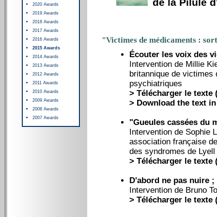
de la Pilule 
2020 Awards
2019 Awards
2018 Awards
2017 Awards
"Victimes de médicaments : sort
2016 Awards
2015 Awards
Écouter les voix des v
2014 Awards
Intervention de Millie Ki
2013 Awards
britannique de victimes
2012 Awards
psychiatriques
2011 Awards
>
Télécharger le texte (
2010 Awards
2009 Awards
> Download the text in 
2008 Awards
2007 Awards
"Gueules cassées du m
Intervention de Sophie L
association française de
des syndromes de Lyell
>
Télécharger le texte (
D'abord ne pas nuire ;
Intervention de Bruno To
>
Télécharger le texte (